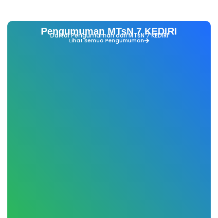
Pengumuman MTsN 7 KEDIRI
Daftar Pengumuman dari MTsN 7 KEDIRI
Lihat Semua Pengumuman