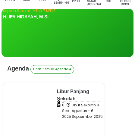
PPDB
SMART
CBT
CLOUD
LEARNING
JOURNAL
DRIVE
Kepala Sekolah MTsN 7 KEDIRI
Hj IFA HIDAYAH, M.Si
Agenda
Lihat Semua Agenda
Libur Panjang
Sekolah
-
8
Libur Sekolah 8
Sep
Agustus - 6
2025
Septermber 2025